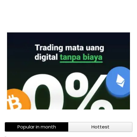
Popular in month
Hottest