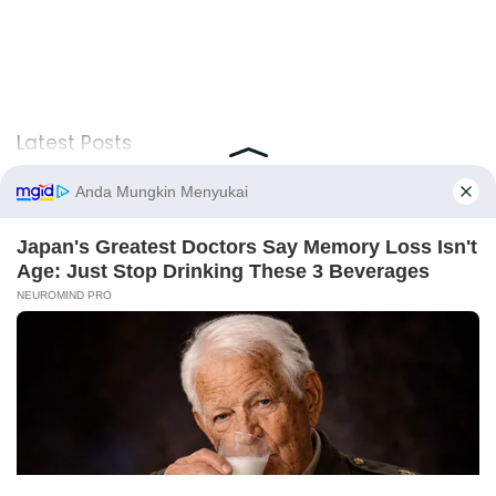
Latest Posts
Viral Mahasiswi FKM Undana Diduga
Depresi Usai Sidang Skripsi Berulang Kali
Tertunda
Berita Viral
0
Viral Mal Pasang Pagar Tinggi Imbas Isu
Demo Agustus, Polri Pastikan Situasi
Aman dan Tingkatkan Intelijen serta
Patroli Siber
Berita Viral
1
X
Viral Alutsista Berjejer di Monas Dikaitkan