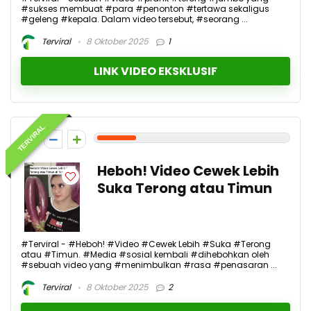
#sukses membuat #para #penonton #tertawa sekaligus
#geleng #kepala. Dalam video tersebut, #seorang ...
Terviral
8 Oktober 2025
1
LINK VIDEO EKSKLUSIF
TERVIRAL
2
Heboh! Video Cewek Lebih
Suka Terong atau Timun
#Terviral - #Heboh! #Video #Cewek Lebih #Suka #Terong
atau #Timun. #Media #sosial kembali #dihebohkan oleh
#sebuah video yang #menimbulkan #rasa #penasaran ...
Terviral
8 Oktober 2025
2