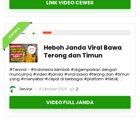
LINK VIDEO CEWEK
TERVIRAL
1
Heboh Janda Viral Bawa
Terong dan Timun
#Terviral - #Indonesia kembali #digemparkan dengan
munculnya #video #janda #viral bawa #terong dan #timun
yang #menyebar #cepat di berbagai #platform #tiktok, ...
Terviral
8 Oktober 2025
2
VIDEO FULL JANDA