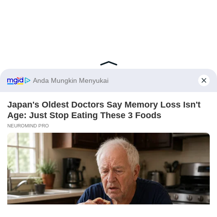
Latest Posts
Viral Mahasiswi FKM Undana Diduga
Depresi Usai Sidang Skripsi Berulang Kali
Tertunda
Berita Viral
0
X
Viral Mal Pasang Pagar Tinggi Imbas Isu
Demo Agustus, Polri Pastikan Situasi