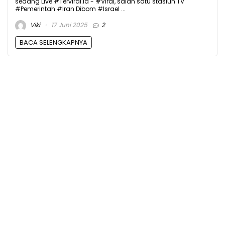
sedang Live #Terviral.id - #Viral, salah satu stasiun TV
#Pemerintah #Iran Dibom #Israel ...
Viki
17 Juni 2025
2
BACA SELENGKAPNYA