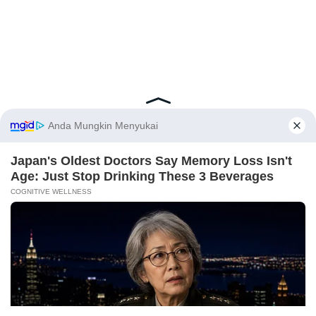
Latest Posts
Viral Mahasiswi FKM Undana Diduga
Depresi Usai Sidang Skripsi Berulang Kali
Tertunda
Berita Viral
0
X
Viral Mal Pasang Pagar Tinggi Imbas Isu