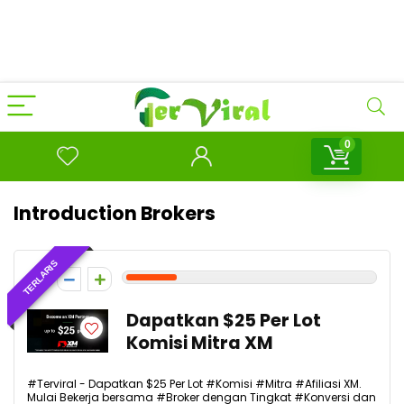
0
Introduction Brokers
TERLARIS
2
Dapatkan $25 Per Lot
Komisi Mitra XM
#Terviral - Dapatkan $25 Per Lot #Komisi #Mitra #Afiliasi XM.
Mulai Bekerja bersama #Broker dengan Tingkat #Konversi dan