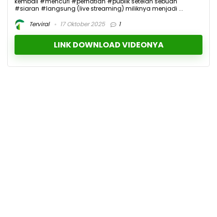
kembali #mencuri #perhatian #publik setelah sebuah
#siaran #langsung (live streaming) miliknya menjadi ...
Terviral
17 Oktober 2025
1
LINK DOWNLOAD VIDEONYA