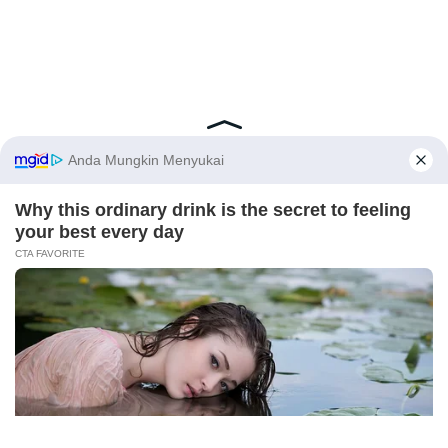
Latest Posts
Viral Mahasiswi FKM Undana Diduga
Depresi Usai Sidang Skripsi Berulang Kali
Tertunda
Berita Viral
0
X
Viral Mal Pasang Pagar Tinggi Imbas Isu
Demo Agustus, Polri Pastikan Situasi