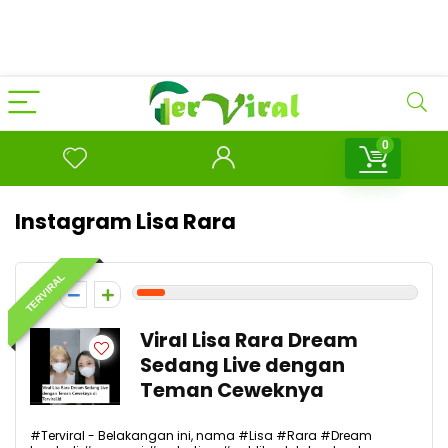
0
Instagram Lisa Rara
TERVIRAL
1
Viral Lisa Rara Dream
Sedang Live dengan
Teman Ceweknya
#Terviral - Belakangan ini, nama #Lisa #Rara #Dream