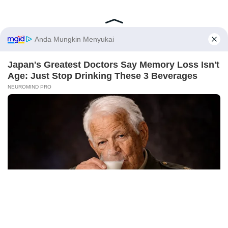
Latest Posts
Viral Mahasiswi FKM Undana Diduga
X
Depresi Usai Sidang Skripsi Berulang Kali
Tertunda
Berita Viral
0
Viral Mal Pasang Pagar Tinggi Imbas Isu
Demo Agustus, Polri Pastikan Situasi
Aman dan Tingkatkan Intelijen serta