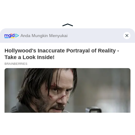
Latest Posts
Viral Mahasiswi FKM Undana Diduga
Depresi Usai Sidang Skripsi Berulang Kali
Tertunda
X
Berita Viral
0
Viral Mal Pasang Pagar Tinggi Imbas Isu
Demo Agustus, Polri Pastikan Situasi