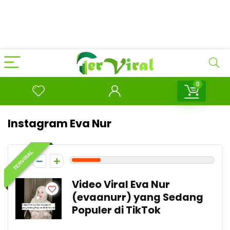
0
Instagram Eva Nur
TERVIRAL
2
Video Viral Eva Nur
(evaanurr) yang Sedang
Populer di TikTok