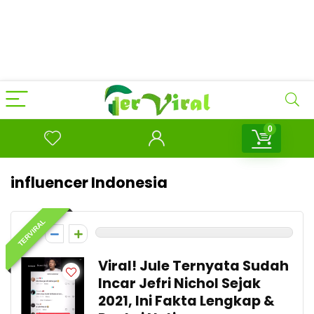
0
influencer Indonesia
TERVIRAL
0
Viral! Jule Ternyata Sudah
Incar Jefri Nichol Sejak
2021, Ini Fakta Lengkap &