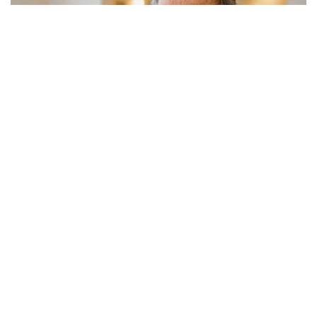
Viral Mal Pasang Pagar Tinggi Imbas Isu
Demo Agustus, Polri Pastikan Situasi
Aman dan Tingkatkan Intelijen serta
Patroli Siber
Berita Viral
1
Viral Alutsista Berjejer di Monas Dikaitkan
Demo Besar, Mabes TNI Beri Penjelasan
Berita Viral
2
Viral Ayah Tinggalkan Istri dan Bayi Demi
Dugaan Selingkuhan Sesama Jenis
Berita Viral
2
Viral Lagu Kicau Mania di Luar Negeri,
Liriknya Disangka “Getcho Money Up”
hingga Ramai di TikTok Global