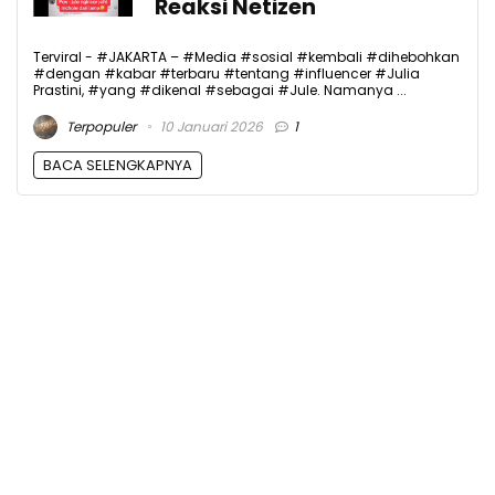
Reaksi Netizen
Terviral - #JAKARTA – #Media #sosial #kembali #dihebohkan
#dengan #kabar #terbaru #tentang #influencer #Julia
Prastini, #yang #dikenal #sebagai #Jule. Namanya ...
Terpopuler
10 Januari 2026
1
BACA SELENGKAPNYA