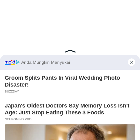
Latest Posts
Viral Mahasiswi FKM Undana Diduga
Depresi Usai Sidang Skripsi Berulang Kali
Tertunda
X
Berita Viral
0