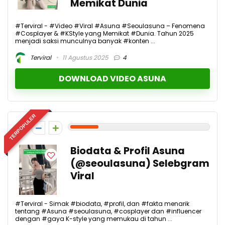
Memikat Dunia
#Terviral - #Video #Viral #Asuna #Seoulasuna – Fenomena
#Cosplayer & #KStyle yang Memikat #Dunia. Tahun 2025
menjadi saksi munculnya banyak #konten ...
Terviral
11 Agustus 2025
4
DOWNLOAD VIDEO ASUNA
TERPOPULER
2
Biodata & Profil Asuna
(@seoulasuna) Selebgram
Viral
#Terviral - Simak #biodata, #profil, dan #fakta menarik
tentang #Asuna #seoulasuna, #cosplayer dan #influencer
dengan #gaya K-style yang memukau di tahun ...