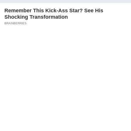
Depresi Usai Sidang Skripsi Berulang Kali
Tertunda
Berita Viral
0
X
Viral Mal Pasang Pagar Tinggi Imbas Isu
Demo Agustus, Polri Pastikan Situasi
Aman dan Tingkatkan Intelijen serta
Patroli Siber
Berita Viral
1
Viral Alutsista Berjejer di Monas Dikaitkan
Demo Besar, Mabes TNI Beri Penjelasan
Berita Viral
2
Viral Ayah Tinggalkan Istri dan Bayi Demi
Dugaan Selingkuhan Sesama Jenis
Berita Viral
2