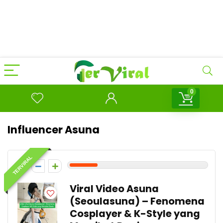
0
Influencer Asuna
TERVIRAL
2
Viral Video Asuna
(Seoulasuna) – Fenomena
Cosplayer & K-Style yang