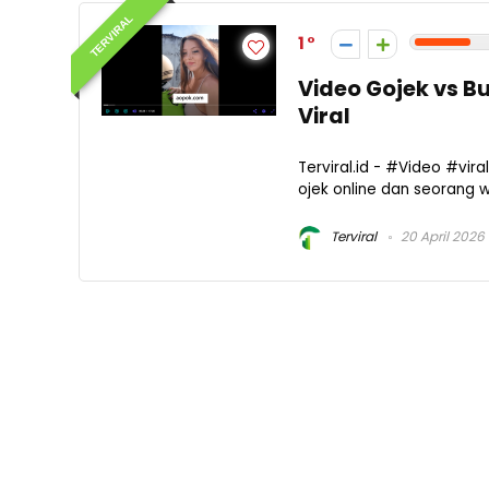
TERVIRAL
1
Video Gojek vs B
Viral
Terviral.id - #Video #vi
ojek online dan seorang w
Terviral
20 April 2026