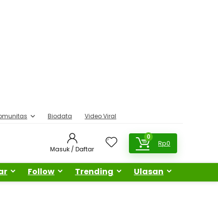
omunitas
Biodata
Video Viral
0
Rp
0
Masuk / Daftar
ar
Follow
Trending
Ulasan