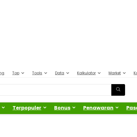
ing
Top
Tools
Data
Kalkulator
Market
K
Terpopuler
Bonus
Penawaran
Pas