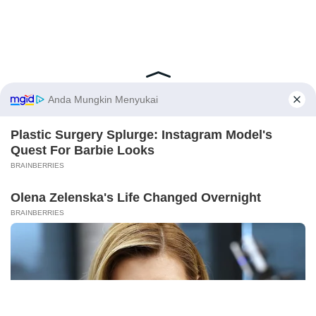
Latest Posts
Viral Mahasiswi FKM Undana Diduga
Depresi Usai Sidang Skripsi Berulang Kali
X
Tertunda
Berita Viral
0
Viral Mal Pasang Pagar Tinggi Imbas Isu