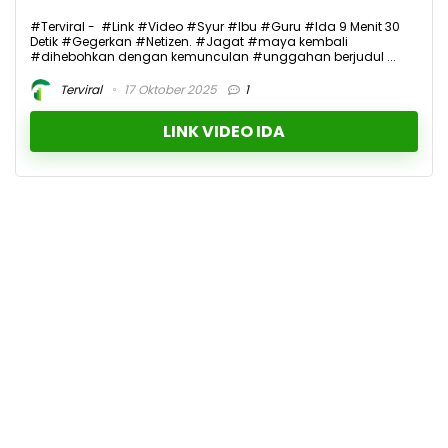
#Terviral - #Link #Video #Syur #Ibu #Guru #Ida 9 Menit 30
Detik #Gegerkan #Netizen. #Jagat #maya kembali
#dihebohkan dengan kemunculan #unggahan berjudul ...
Terviral
17 Oktober 2025
1
LINK VIDEO IDA