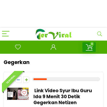
0
Gegerkan
TERVIRAL
2
Link Video Syur Ibu Guru
Ida 9 Menit 30 Detik
Gegerkan Netizen