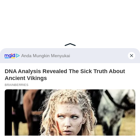
Latest Posts
Viral Mahasiswi FKM Undana Diduga
Depresi Usai Sidang Skripsi Berulang Kali
Tertunda
Berita Viral
0
X
Viral Mal Pasang Pagar Tinggi Imbas Isu