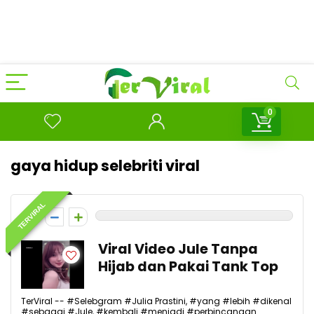
0
gaya hidup selebriti viral
TERVIRAL
0
Viral Video Jule Tanpa
Hijab dan Pakai Tank Top
TerViral -- #Selebgram #Julia Prastini, #yang #lebih #dikenal
#sebagai #Jule, #kembali #menjadi #perbincangan