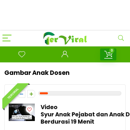
0
Gambar Anak Dosen
TERVIRAL
1
Video
Syur Anak Pejabat dan Anak 
Berdurasi 19 Menit