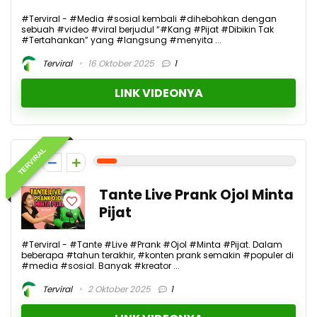
#Terviral - #Media #sosial kembali #dihebohkan dengan
sebuah #video #viral berjudul “#Kang #Pijat #Dibikin Tak
#Tertahankan” yang #langsung #menyita ...
Terviral
16 Oktober 2025
1
LINK VIDEONYA
TERVIRAL
1
Tante Live Prank Ojol Minta
Pijat
#Terviral - #Tante #Live #Prank #Ojol #Minta #Pijat. Dalam
beberapa #tahun terakhir, #konten prank semakin #populer di
#media #sosial. Banyak #kreator ...
Terviral
2 Oktober 2025
1