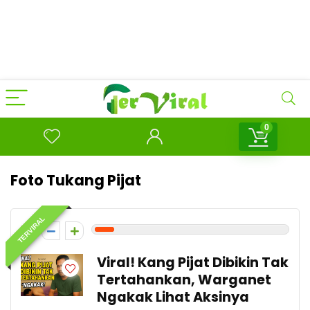
0
Foto Tukang Pijat
TERVIRAL
1
Viral! Kang Pijat Dibikin Tak
Tertahankan, Warganet
Ngakak Lihat Aksinya