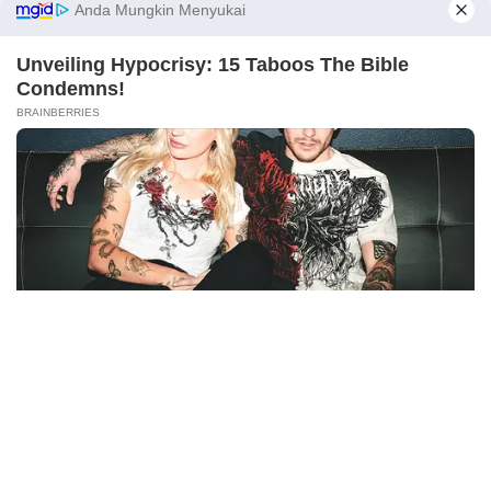
Latest Posts
X
Viral Mahasiswi FKM Undana Diduga
Depresi Usai Sidang Skripsi Berulang Kali
Tertunda
Berita Viral
0
Viral Mal Pasang Pagar Tinggi Imbas Isu
Demo Agustus, Polri Pastikan Situasi
Aman dan Tingkatkan Intelijen serta
Patroli Siber
Berita Viral
1