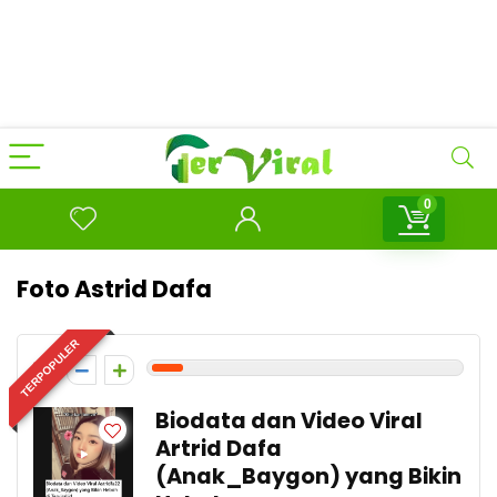
0
Foto Astrid Dafa
TERPOPULER
1
Biodata dan Video Viral
Artrid Dafa
(Anak_Baygon) yang Bikin