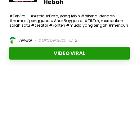
Heboh
#Terviral - #Astrid #Dafa, yang lebih #dikenal dengan
#nama #pengguna #AnakBaygon di #TikTok, merupakan
salah satu #creator #konten #muda yang tengah #mencuri
...
Terviral
2 Oktober 2025
3
VIDEO VIRAL