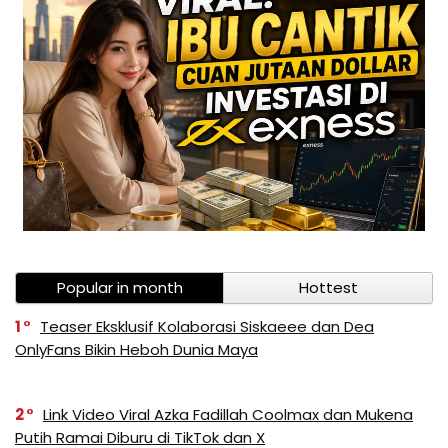
Popular in month
Hottest
1
Teaser Eksklusif Kolaborasi Siskaeee dan Dea
OnlyFans Bikin Heboh Dunia Maya
2
Link Video Viral Azka Fadillah Coolmax dan Mukena
Putih Ramai Diburu di TikTok dan X