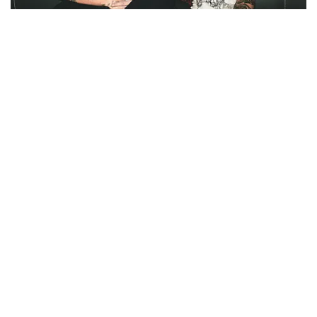
Berita Viral
2
Viral Lagu Kicau Mania di Luar Negeri,
Liriknya Disangka “Getcho Money Up”
hingga Ramai di TikTok Global
Musik Viral
2