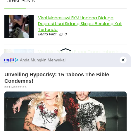
Latest Posts
Viral Mahasiswi FKM Undana Diduga
Depresi Usai Sidang Skripsi Berulang Kali
Tertunda
Berita Viral
0
Viral Mal Pasang Pagar Tinggi Imbas Isu
Demo Agustus, Polri Pastikan Situasi
Aman dan Tingkatkan Intelijen serta
Patroli Siber
Berita Viral
1
Viral Alutsista Berjejer di Monas Dikaitkan
Demo Besar, Mabes TNI Beri Penjelasan
Berita Viral
2
Viral Ayah Tinggalkan Istri dan Bayi Demi
X
Dugaan Selingkuhan Sesama Jenis