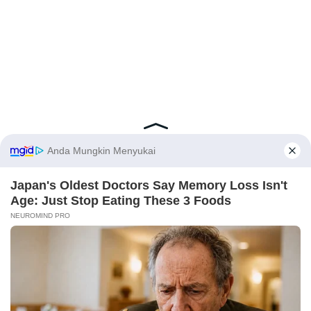
Latest Posts
Viral Mahasiswi FKM Undana Diduga
Depresi Usai Sidang Skripsi Berulang Kali
Tertunda
X