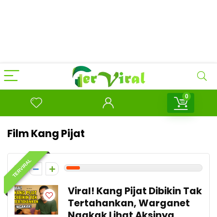
0
Film Kang Pijat
TERVIRAL
1
Viral! Kang Pijat Dibikin Tak
Tertahankan, Warganet
Ngakak Lihat Aksinya