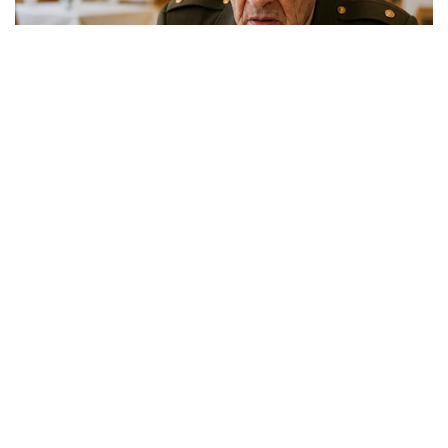
Berita Viral
0
Viral Mal Pasang Pagar Tinggi Imbas Isu
Demo Agustus, Polri Pastikan Situasi
Aman dan Tingkatkan Intelijen serta
Patroli Siber
Berita Viral
1
Viral Alutsista Berjejer di Monas Dikaitkan
Demo Besar, Mabes TNI Beri Penjelasan
Berita Viral
2
Viral Ayah Tinggalkan Istri dan Bayi Demi
Dugaan Selingkuhan Sesama Jenis
Berita Viral
2
Viral Lagu Kicau Mania di Luar Negeri,
Liriknya Disangka “Getcho Money Up”