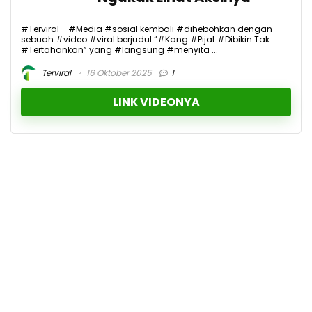
#Terviral - #Media #sosial kembali #dihebohkan dengan
sebuah #video #viral berjudul “#Kang #Pijat #Dibikin Tak
#Tertahankan” yang #langsung #menyita ...
Terviral
16 Oktober 2025
1
LINK VIDEONYA