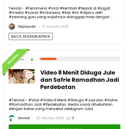
Terviral - #Fenomena #viral #kembali #terjadi di #jagat
#media #sosial #Indonesia, #kali #ini #dipicu oleh
#seorang guru yang wajahnya dianggap mirip dengan ...
Terpopuler
12 Januari 2026
BACA SELENGKAPNYA
TERVIRAL
2
Video 8 Menit Diduga Jule
dan Safrie Ramadhan Jadi
Perdebatan
#Terviral - #Viral #Video 8 Menit #Diduga #Jule dan #Safrie
#Ramadhan Jadi #Perdebatan. Media sosial dihebohkan
dengan kabar yang menyebut selebgram Julia ...
Terviral
20 Oktober 2025
3