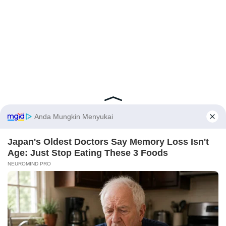
Latest Posts
Viral Mahasiswi FKM Undana Diduga
Depresi Usai Sidang Skripsi Berulang Kali
Tertunda
Berita Viral
0