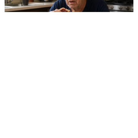
X
Viral Mal Pasang Pagar Tinggi Imbas Isu
Demo Agustus, Polri Pastikan Situasi
Aman dan Tingkatkan Intelijen serta
Patroli Siber
Berita Viral
1
Viral Alutsista Berjejer di Monas Dikaitkan
Demo Besar, Mabes TNI Beri Penjelasan
Berita Viral
2
Viral Ayah Tinggalkan Istri dan Bayi Demi
Dugaan Selingkuhan Sesama Jenis
Berita Viral
2
Viral Lagu Kicau Mania di Luar Negeri,
Liriknya Disangka “Getcho Money Up”
hingga Ramai di TikTok Global
Musik Viral
2