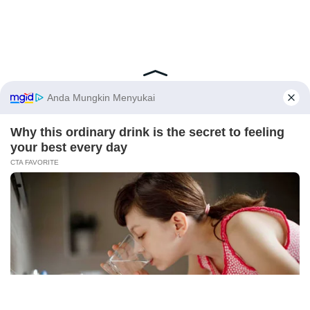
Latest Posts
Viral Mahasiswi FKM Undana Diduga
Depresi Usai Sidang Skripsi Berulang Kali
X
Tertunda
Berita Viral
0
Viral Mal Pasang Pagar Tinggi Imbas Isu