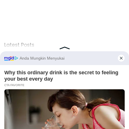
Latest Posts
Viral Mahasiswi FKM Undana Diduga
Depresi Usai Sidang Skripsi Berulang Kali
Tertunda
Berita Viral
0
Viral Mal Pasang Pagar Tinggi Imbas Isu
Demo Agustus, Polri Pastikan Situasi
Aman dan Tingkatkan Intelijen serta
Patroli Siber
Berita Viral
1
X