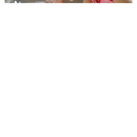
Viral Alutsista Berjejer di Monas Dikaitkan
Demo Besar, Mabes TNI Beri Penjelasan
Berita Viral
2
Viral Ayah Tinggalkan Istri dan Bayi Demi
Dugaan Selingkuhan Sesama Jenis
Berita Viral
2
Viral Lagu Kicau Mania di Luar Negeri,
Liriknya Disangka “Getcho Money Up”
hingga Ramai di TikTok Global
Musik Viral
2