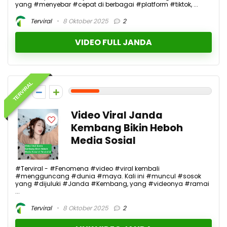
yang #menyebar #cepat di berbagai #platform #tiktok, ...
Terviral
8 Oktober 2025
2
VIDEO FULL JANDA
TERVIRAL
2
Video Viral Janda
Kembang Bikin Heboh
Media Sosial
#Terviral - #Fenomena #video #viral kembali
#mengguncang #dunia #maya. Kali ini #muncul #sosok
yang #dijuluki #Janda #Kembang, yang #videonya #ramai
...
Terviral
8 Oktober 2025
2