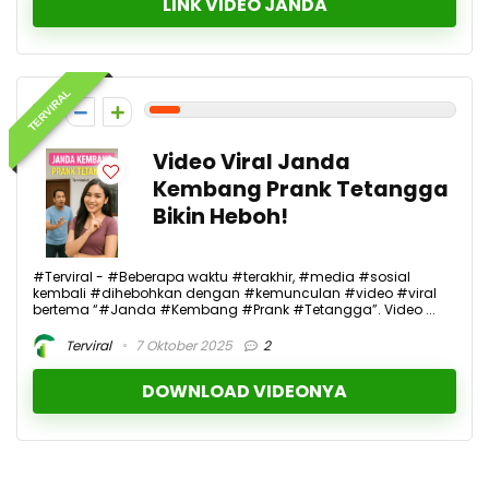
LINK VIDEO JANDA
TERVIRAL
1
Video Viral Janda
Kembang Prank Tetangga
Bikin Heboh!
#Terviral - #Beberapa waktu #terakhir, #media #sosial
kembali #dihebohkan dengan #kemunculan #video #viral
bertema “#Janda #Kembang #Prank #Tetangga”. Video ...
Terviral
7 Oktober 2025
2
DOWNLOAD VIDEONYA