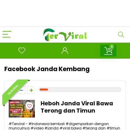
0
Facebook Janda Kembang
TERVIRAL
1
Heboh Janda Viral Bawa
Terong dan Timun
#Terviral - #Indonesia kembali #digemparkan dengan
munculnya #video #janda #viral bawa #terong dan #timun