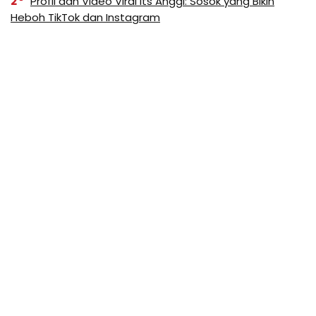
2
Profil dan Video Viral Its Anggi: Sosok yang Bikin
Heboh TikTok dan Instagram