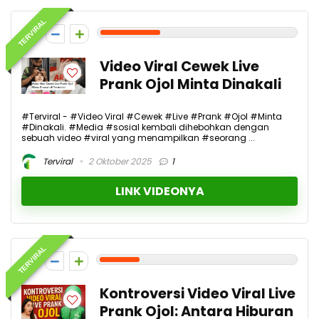
TERVIRAL
3
Video Viral Cewek Live
Prank Ojol Minta Dinakali
#Terviral - #Video Viral #Cewek #Live #Prank #Ojol #Minta
#Dinakali. #Media #sosial kembali dihebohkan dengan
sebuah video #viral yang menampilkan #seorang ...
Terviral
2 Oktober 2025
1
LINK VIDEONYA
TERVIRAL
2
Kontroversi Video Viral Live
Prank Ojol: Antara Hiburan