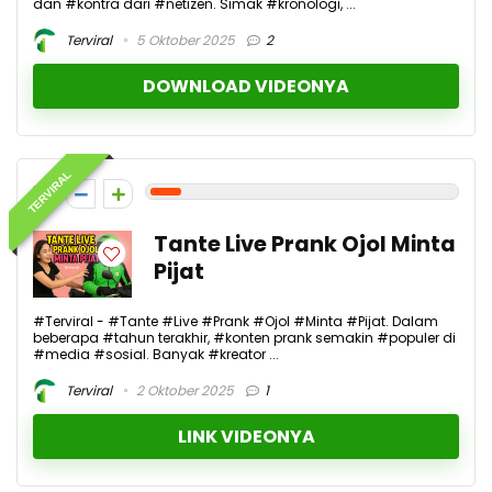
dan #kontra dari #netizen. Simak #kronologi, ...
Terviral
5 Oktober 2025
2
DOWNLOAD VIDEONYA
TERVIRAL
1
Tante Live Prank Ojol Minta
Pijat
#Terviral - #Tante #Live #Prank #Ojol #Minta #Pijat. Dalam
beberapa #tahun terakhir, #konten prank semakin #populer di
#media #sosial. Banyak #kreator ...
Terviral
2 Oktober 2025
1
LINK VIDEONYA