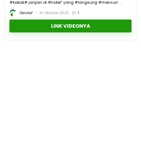
#kakak# janjian di #hotel” yang #langsung #mencuri ...
Terviral
16 Oktober 2025
1
LINK VIDEONYA