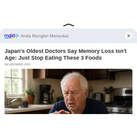
Latest Posts
Viral Mahasiswi FKM Undana Diduga
Depresi Usai Sidang Skripsi Berulang Kali
Tertunda
X
Berita Viral
0
Viral Mal Pasang Pagar Tinggi Imbas Isu
Demo Agustus, Polri Pastikan Situasi
Aman dan Tingkatkan Intelijen serta