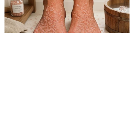
Viral Ayah Tinggalkan Istri dan Bayi Demi
Dugaan Selingkuhan Sesama Jenis
Berita Viral
2
X
Viral Lagu Kicau Mania di Luar Negeri,
Liriknya Disangka “Getcho Money Up”
hingga Ramai di TikTok Global
Musik Viral
2