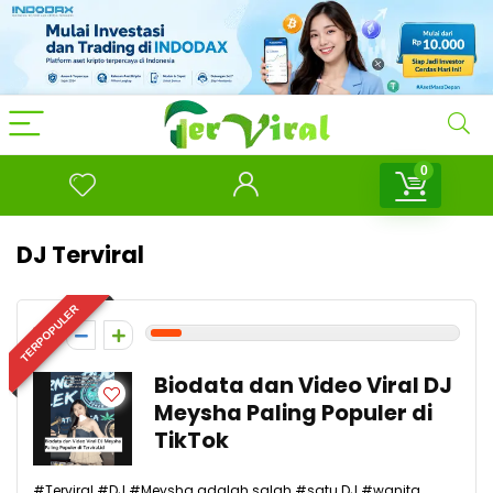
0
DJ Terviral
TERPOPULER
1
Biodata dan Video Viral DJ
Meysha Paling Populer di
TikTok
#Terviral #DJ #Meysha adalah salah #satu DJ #wanita