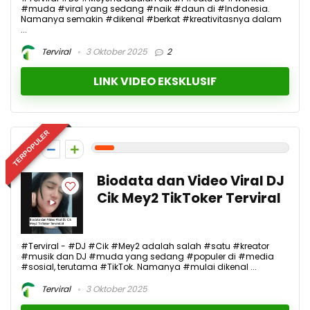
#muda #viral yang sedang #naik #daun di #Indonesia.
Namanya semakin #dikenal #berkat #kreativitasnya dalam
...
Terviral
3 Oktober 2025
2
LINK VIDEO EKSKLUSIF
TERPOPULER
1
Biodata dan Video Viral DJ
Cik Mey2 TikToker Terviral
#Terviral - #DJ #Cik #Mey2 adalah salah #satu #kreator
#musik dan DJ #muda yang sedang #populer di #media
#sosial, terutama #TikTok. Namanya #mulai dikenal ...
Terviral
3 Oktober 2025