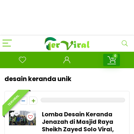
0
desain keranda unik
TERVIRAL
0
Lomba Desain Keranda
Jenazah di Masjid Raya
Sheikh Zayed Solo Viral,