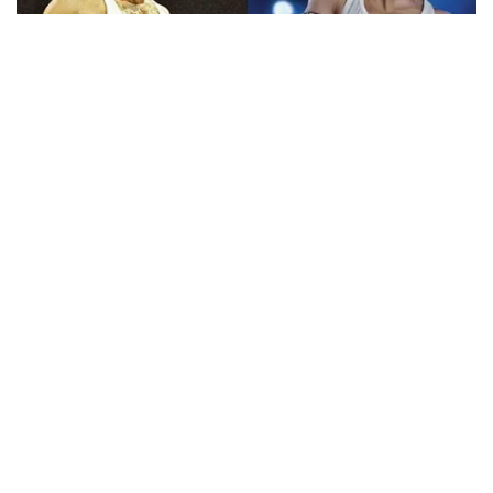
Viral Mal Pasang Pagar Tinggi Imbas Isu
Demo Agustus, Polri Pastikan Situasi
Aman dan Tingkatkan Intelijen serta
Patroli Siber
Berita Viral
1
Viral Alutsista Berjejer di Monas Dikaitkan
Demo Besar, Mabes TNI Beri Penjelasan
Berita Viral
2
Viral Ayah Tinggalkan Istri dan Bayi Demi
Dugaan Selingkuhan Sesama Jenis
Berita Viral
2
Viral Lagu Kicau Mania di Luar Negeri,
Liriknya Disangka “Getcho Money Up”
hingga Ramai di TikTok Global