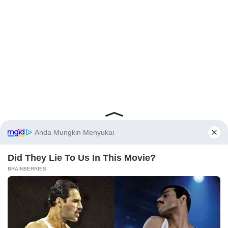
Latest Posts
Viral Mahasiswi FKM Undana Diduga
Depresi Usai Sidang Skripsi Berulang Kali
Tertunda
X
Berita Viral
0