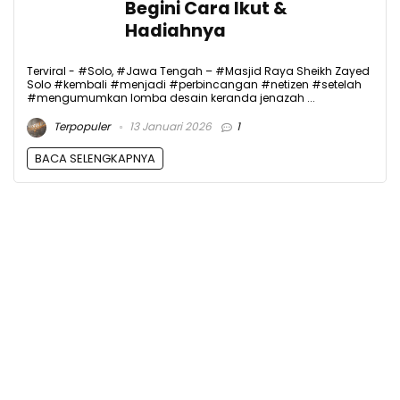
Begini Cara Ikut &
Hadiahnya
Terviral - #Solo, #Jawa Tengah – #Masjid Raya Sheikh Zayed
Solo #kembali #menjadi #perbincangan #netizen #setelah
#mengumumkan lomba desain keranda jenazah ...
Terpopuler
13 Januari 2026
1
BACA SELENGKAPNYA