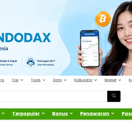
ing
Top
Tools
Data
Kalkulator
Market
K
Terpopuler
Bonus
Penawaran
Pas