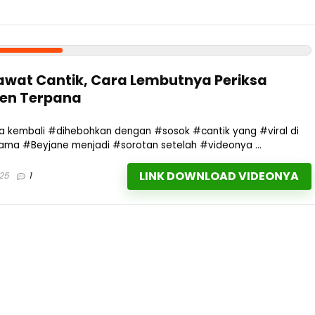
awat Cantik, Cara Lembutnya Periksa
izen Terpana
a kembali #dihebohkan dengan #sosok #cantik yang #viral di
, nama #Beyjane menjadi #sorotan setelah #videonya ...
LINK DOWNLOAD VIDEONYA
025
1