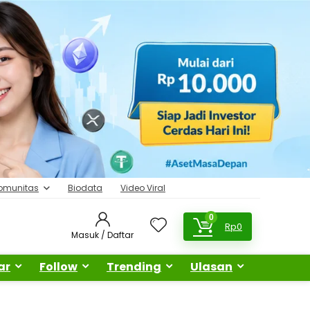
omunitas
Biodata
Video Viral
0
Rp
0
Masuk / Daftar
ar
Follow
Trending
Ulasan