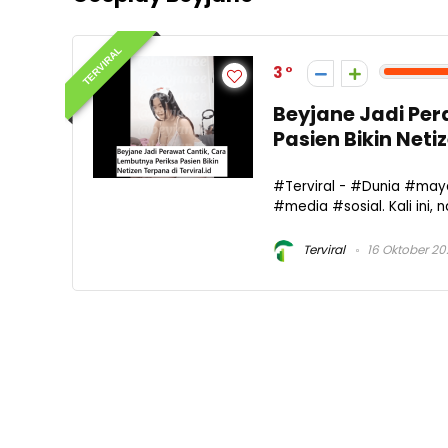
TERVIRAL
3
Beyjane Jadi Per
Pasien Bikin Net
#Terviral - #Dunia #may
#media #sosial. Kali ini
Terviral
16 Oktober 2