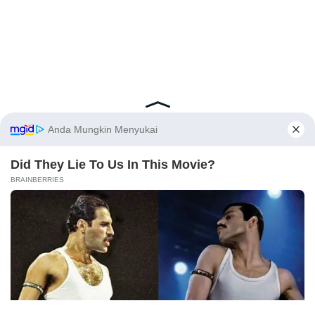
Latest Posts
Viral Mahasiswi FKM Undana Diduga
Depresi Usai Sidang Skripsi Berulang Kali
Tertunda
Berita Viral
0
X
Viral Mal Pasang Pagar Tinggi Imbas Isu