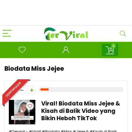
0
Biodata Miss Jejee
TERPOPULER
1
Viral! Biodata Miss Jejee &
Kisah di Balik Video yang
Bikin Heboh TikTok
#Terviral - #Viral! #Biodata #Miss #Jejee & #Kisah di Balik