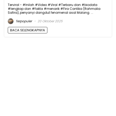
Terviral - #Inilah #Video #Viral #Terbaru dan #biodata
#lengkap dan #fakta #menarik #Fira Cantika (Rahmalia
Safira), penyanyi dangdut fenomenal asal Malang. ...
Terpopuler
20 Oktober 2025
BACA SELENGKAPNYA