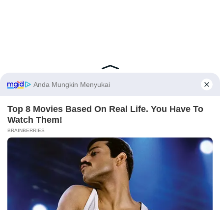
Latest Posts
Viral Mahasiswi FKM Undana Diduga
Depresi Usai Sidang Skripsi Berulang Kali
Tertunda
Berita Viral
0
X
Viral Mal Pasang Pagar Tinggi Imbas Isu