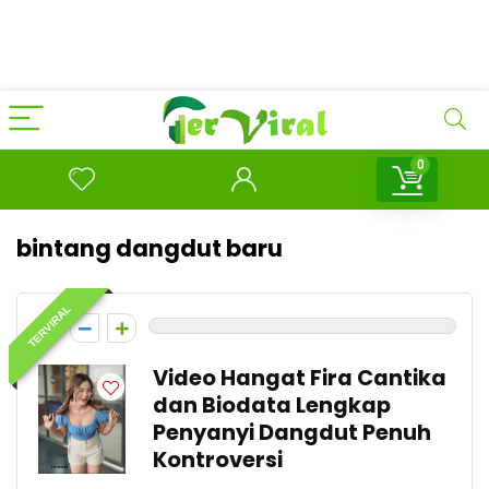
0
bintang dangdut baru
TERVIRAL
0
Video Hangat Fira Cantika
dan Biodata Lengkap
Penyanyi Dangdut Penuh
Kontroversi