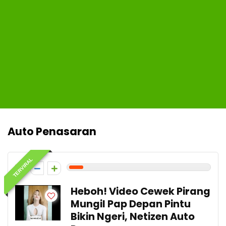
Auto Penasaran
TERVIRAL
1
Heboh! Video Cewek Pirang
Mungil Pap Depan Pintu
Bikin Ngeri, Netizen Auto