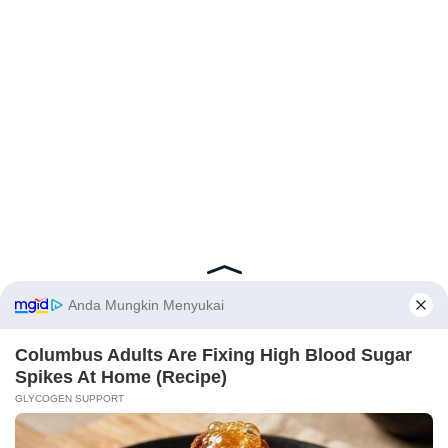
Latest Posts
Viral Mahasiswi FKM Undana Diduga