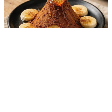
Depresi Usai Sidang Skripsi Berulang Kali
Tertunda
Berita Viral
0
X
Viral Mal Pasang Pagar Tinggi Imbas Isu
Demo Agustus, Polri Pastikan Situasi
Aman dan Tingkatkan Intelijen serta
Patroli Siber
Berita Viral
1
Viral Alutsista Berjejer di Monas Dikaitkan
Demo Besar, Mabes TNI Beri Penjelasan
Berita Viral
2
Viral Ayah Tinggalkan Istri dan Bayi Demi
Dugaan Selingkuhan Sesama Jenis
Berita Viral
2