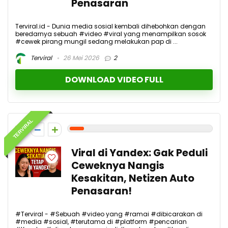
Penasaran
Terviral.id - Dunia media sosial kembali dihebohkan dengan
beredarnya sebuah #video #viral yang menampilkan sosok
#cewek pirang mungil sedang melakukan pap di ...
Terviral
26 Mei 2026
2
DOWNLOAD VIDEO FULL
TERVIRAL
1
Viral di Yandex: Gak Peduli
Ceweknya Nangis
Kesakitan, Netizen Auto
Penasaran!
#Terviral - #Sebuah #video yang #ramai #dibicarakan di
#media #sosial, #terutama di #platform #pencarian