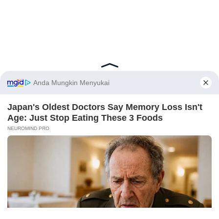
Latest Posts
Viral Mahasiswi FKM Undana Diduga
Depresi Usai Sidang Skripsi Berulang Kali
Tertunda
Berita Viral
0
X
Viral Mal Pasang Pagar Tinggi Imbas Isu