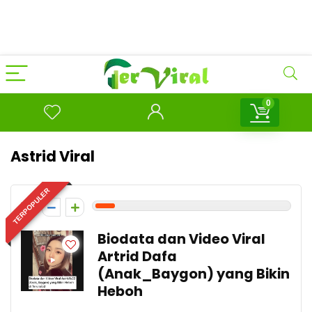
0
Astrid Viral
TERPOPULER
1
Biodata dan Video Viral
Artrid Dafa
(Anak_Baygon) yang Bikin
Heboh