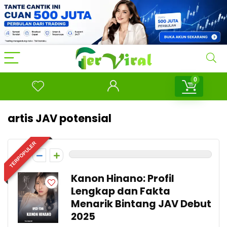
0
artis JAV potensial
TERPOPULER
0
Kanon Hinano: Profil
Lengkap dan Fakta
Menarik Bintang JAV Debut
2025