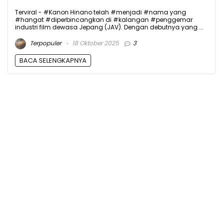
Terviral - #Kanon Hinano telah #menjadi #nama yang
#hangat #diperbincangkan di #kalangan #penggemar
industri film dewasa Jepang (JAV). Dengan debutnya yang ...
Terpopuler
18 Oktober 2025
3
BACA SELENGKAPNYA