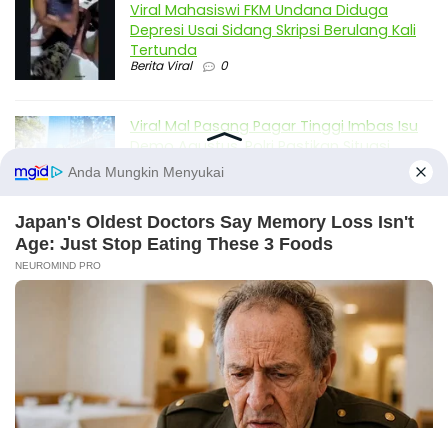
Viral Mahasiswi FKM Undana Diduga
Depresi Usai Sidang Skripsi Berulang Kali
Tertunda
Berita Viral
0
Viral Mal Pasang Pagar Tinggi Imbas Isu
Demo Agustus, Polri Pastikan Situasi
Aman dan Tingkatkan Intelijen serta
Patroli Siber
Berita Viral
1
Viral Alutsista Berjejer di Monas Dikaitkan
Demo Besar, Mabes TNI Beri Penjelasan
Berita Viral
2
Viral Ayah Tinggalkan Istri dan Bayi Demi
Dugaan Selingkuhan Sesama Jenis
X
Berita Viral
2