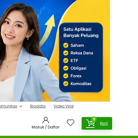
omunitas
Biodata
Video Viral
0
Rp
0
Masuk / Daftar