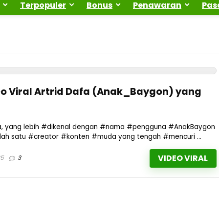
Terpopuler
Bonus
Penawaran
Pas
o Viral Artrid Dafa (Anak_Baygon) yang
fa, yang lebih #dikenal dengan #nama #pengguna #AnakBaygon
alah satu #creator #konten #muda yang tengah #mencuri ...
VIDEO VIRAL
25
3