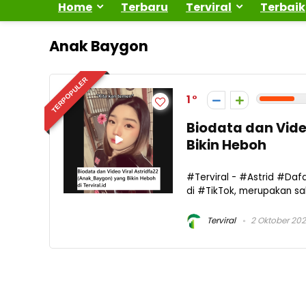
Home
Terbaru
Terviral
Terbaik
Anak Baygon
TERPOPULER
1
Biodata dan Vide
Bikin Heboh
#Terviral - #Astrid #Da
di #TikTok, merupakan s
Terviral
2 Oktober 20