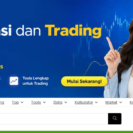
ing
Top
Tools
Data
Kalkulator
Market
K