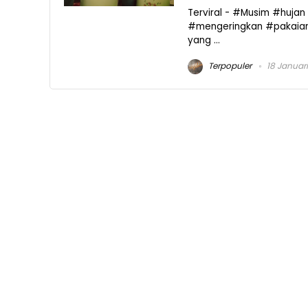
Terviral - #Musim #huja
#mengeringkan #pakaian 
yang ...
Terpopuler
18 Januar