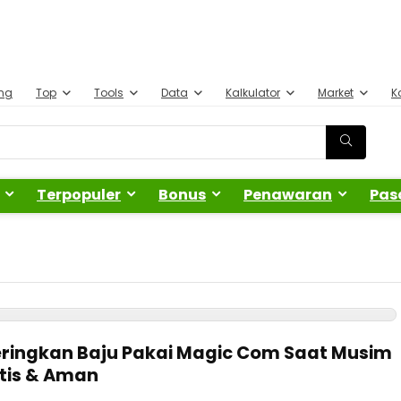
ing
Top
Tools
Data
Kalkulator
Market
K
Terpopuler
Bonus
Penawaran
Pas
eringkan Baju Pakai Magic Com Saat Musim
ktis & Aman