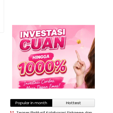
Popular in month
Hottest
1
Teaser Eksklusif Kolaborasi Siskaeee dan