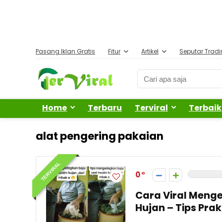
Pasang Iklan Gratis
Fitur
Artikel
Seputar Trad
Home
Terbaru
Terviral
Terbaik
alat pengering pakaian
TERVIRAL
0
Cara Viral Meng
Hujan – Tips Pra