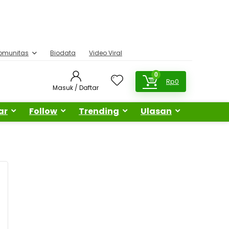
omunitas
Biodata
Video Viral
0
Rp
0
Masuk / Daftar
ar
Follow
Trending
Ulasan