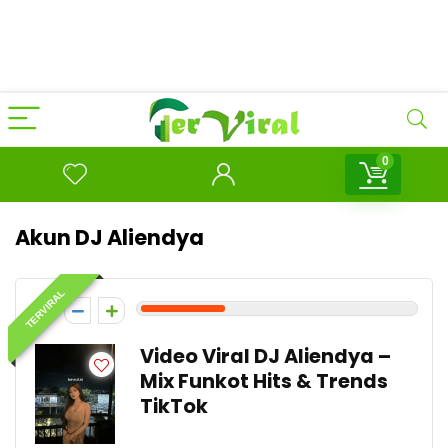
0
Akun DJ Aliendya
TERVIRAL
3
Video Viral DJ Aliendya –
Mix Funkot Hits & Trends
TikTok