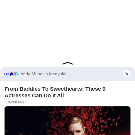
Latest Posts
Viral Mahasiswi FKM Undana Diduga
Depresi Usai Sidang Skripsi Berulang Kali
Tertunda
Berita Viral
0