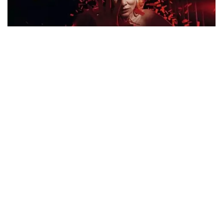
X
Viral Mal Pasang Pagar Tinggi Imbas Isu
Demo Agustus, Polri Pastikan Situasi
Aman dan Tingkatkan Intelijen serta
Patroli Siber
Berita Viral
1
Viral Alutsista Berjejer di Monas Dikaitkan
Demo Besar, Mabes TNI Beri Penjelasan
Berita Viral
2
Viral Ayah Tinggalkan Istri dan Bayi Demi
Dugaan Selingkuhan Sesama Jenis
Berita Viral
2
Viral Lagu Kicau Mania di Luar Negeri,
Liriknya Disangka “Getcho Money Up”
hingga Ramai di TikTok Global