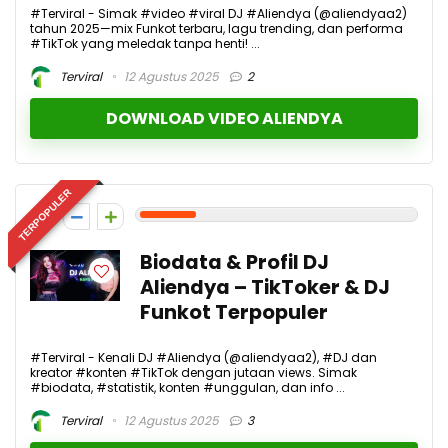
#Terviral - Simak #video #viral DJ #Aliendya (@aliendyaa2)
tahun 2025—mix Funkot terbaru, lagu trending, dan performa
#TikTok yang meledak tanpa henti! ...
Terviral
12 Agustus 2025
2
DOWNLOAD VIDEO ALIENDYA
TERPOPULER
2
Biodata & Profil DJ
Aliendya – TikToker & DJ
Funkot Terpopuler
#Terviral - Kenali DJ #Aliendya (@aliendyaa2), #DJ dan
kreator #konten #TikTok dengan jutaan views. Simak
#biodata, #statistik, konten #unggulan, dan info ...
Terviral
12 Agustus 2025
3