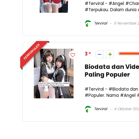
#Terviral - #Angel #Chan
#Terpukau. Dalam dunia co
Terviral
6 November 
TERPOPULER
3
Biodata dan Vide
Paling Populer
#Terviral - #Biodata da
#Populer. Nama #Angel #
Terviral
4 Oktober 20