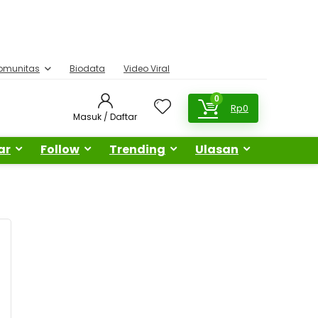
omunitas
Biodata
Video Viral
0
Rp
0
Masuk / Daftar
ar
Follow
Trending
Ulasan