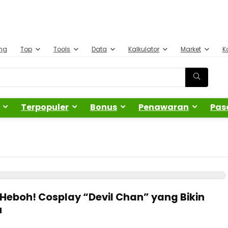
ing
Top
Tools
Data
Kalkulator
Market
K
Terpopuler
Bonus
Penawaran
Pas
 Heboh! Cosplay “Devil Chan” yang Bikin
u