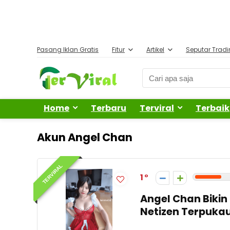
Pasang Iklan Gratis
Fitur
Artikel
Seputar Trad
Home
Terbaru
Terviral
Terbaik
Akun Angel Chan
TERVIRAL
1
Angel Chan Bikin
Netizen Terpuka