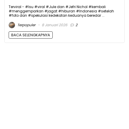
Terviral - #Isu #viral #Jule dan #Jefri Nichol #kembali
#menggemparkan #jagat #hiburan #Indonesia #setelah
#foto dan #spekulasi kedekatan keduanya beredar ...
Terpopuler
8 Januari 2026
2
BACA SELENGKAPNYA