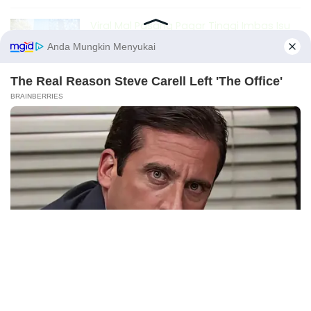
Viral Mal Pasang Pagar Tinggi Imbas Isu
Demo Agustus, Polri Pastikan Situasi
Aman dan Tingkatkan Intelijen serta
Patroli Siber
Berita Viral
1
Viral Alutsista Berjejer di Monas Dikaitkan
Demo Besar, Mabes TNI Beri Penjelasan
Berita Viral
2
X
Viral Ayah Tinggalkan Istri dan Bayi Demi
Dugaan Selingkuhan Sesama Jenis
Berita Viral
2
Viral Lagu Kicau Mania di Luar Negeri,
Liriknya Disangka “Getcho Money Up”
hingga Ramai di TikTok Global
Musik Viral
2