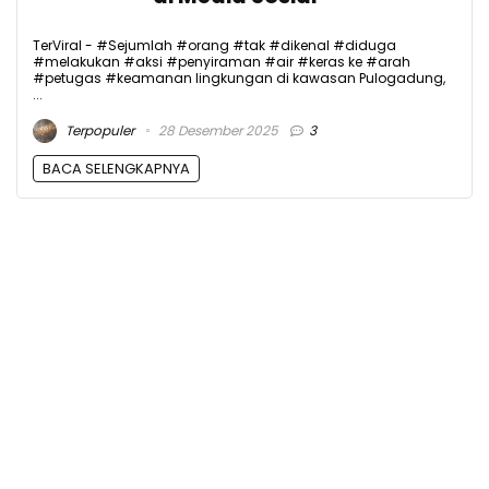
TerViral - #Sejumlah #orang #tak #dikenal #diduga
#melakukan #aksi #penyiraman #air #keras ke #arah
#petugas #keamanan lingkungan di kawasan Pulogadung,
...
Terpopuler
28 Desember 2025
3
BACA SELENGKAPNYA