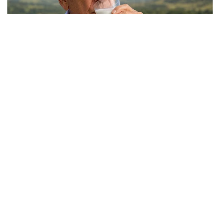
Dugaan Selingkuhan Sesama Jenis
Berita Viral
2
Viral Lagu Kicau Mania di Luar Negeri,
Liriknya Disangka “Getcho Money Up”
hingga Ramai di TikTok Global
Musik Viral
2