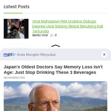
Latest Posts
Viral Mahasiswi FKM Undana Diduga
Depresi Usai Sidang Skripsi Berulang Kali
Tertunda
Berita Viral
0
Viral Mal Pasang Pagar Tinggi Imbas Isu
Demo Agustus, Polri Pastikan Situasi
Aman dan Tingkatkan Intelijen serta
Patroli Siber
Berita Viral
1
Viral Alutsista Berjejer di Monas Dikaitkan
Demo Besar, Mabes TNI Beri Penjelasan
Berita Viral
2
Viral Ayah Tinggalkan Istri dan Bayi Demi
X