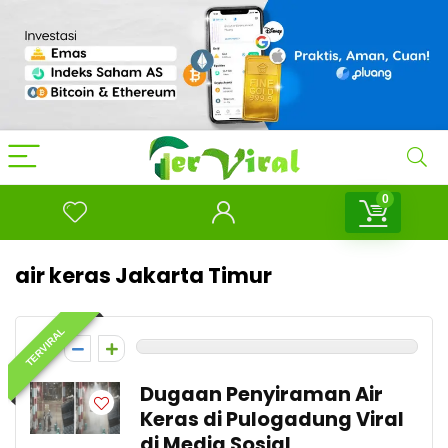
0
air keras Jakarta Timur
TERVIRAL
0
Dugaan Penyiraman Air
Keras di Pulogadung Viral
di Media Sosial