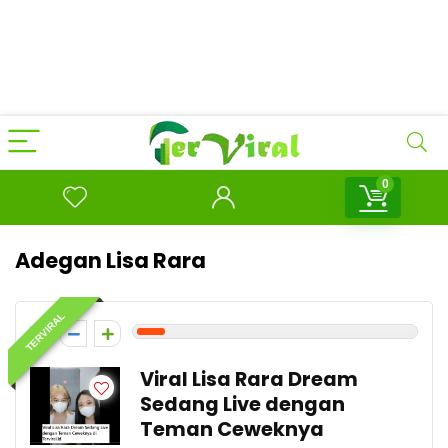
0
Adegan Lisa Rara
TERVIRAL
1
Viral Lisa Rara Dream
Sedang Live dengan
Teman Ceweknya