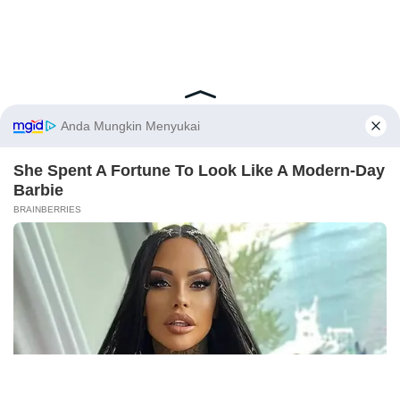
Latest Posts
Viral Mahasiswi FKM Undana Diduga
Depresi Usai Sidang Skripsi Berulang Kali
X
Tertunda
Berita Viral
0
Viral Mal Pasang Pagar Tinggi Imbas Isu