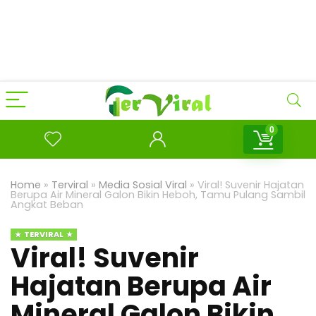
0
Home
»
Terviral
»
Media Sosial Viral
»
Viral! Suvenir Hajatan
Berupa Air Mineral Galon Bikin Heboh, Tamu Pulang Sambil
Angkat Beban
TERVIRAL
Viral! Suvenir
Hajatan Berupa Air
Mineral Galon Bikin