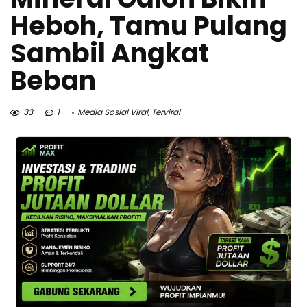
Heboh, Tamu Pulang
Sambil Angkat
Beban
33
1
Media Sosial Viral
,
Terviral