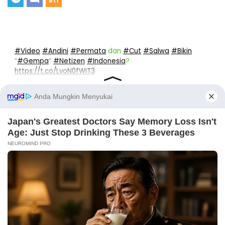
#Video
#Andini
#Permata
dan
#Cut
#Salwa
#Bikin
“
#Gempa
”
#Netizen
#Indonesia
?
https://t.co/LvoN0fWIT3
— Terviral.id (@terviralin)
June 14, 2026
Jaringan
Topoin.com
|
Tradingan.com
|
Topbisnisonline.com
|
Pugur.com
|
Aopok.com
|
Piool.com
|
Exooi.com
|
Iklans.com
|
Putar.id
|
Temui.id
|
Bunyi.id
|
Olahan.id
|
Keimanan.com
|
Ulasani.com
|
Chordlirik.com
|
Dului.com
|
Biodataviral.com
|
Bitnes.top |
Jokbangka,com
X