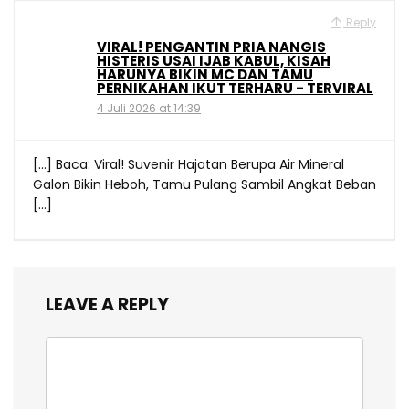
Reply
VIRAL! PENGANTIN PRIA NANGIS
HISTERIS USAI IJAB KABUL, KISAH
HARUNYA BIKIN MC DAN TAMU
PERNIKAHAN IKUT TERHARU - TERVIRAL
4 Juli 2026 at 14:39
[…] Baca: Viral! Suvenir Hajatan Berupa Air Mineral
Galon Bikin Heboh, Tamu Pulang Sambil Angkat Beban
[…]
LEAVE A REPLY