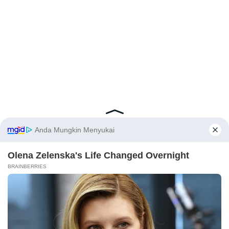
Latest Posts
Viral Mahasiswi FKM Undana Diduga
Depresi Usai Sidang Skripsi Berulang Kali
Tertunda
X