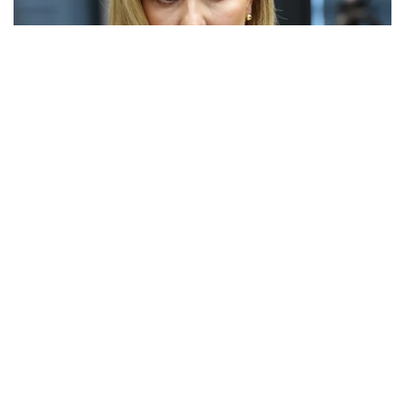
Berita Viral
0
Viral Mal Pasang Pagar Tinggi Imbas Isu
Demo Agustus, Polri Pastikan Situasi
Aman dan Tingkatkan Intelijen serta
Patroli Siber
Berita Viral
1
Viral Alutsista Berjejer di Monas Dikaitkan
Demo Besar, Mabes TNI Beri Penjelasan
Berita Viral
2
Viral Ayah Tinggalkan Istri dan Bayi Demi
Dugaan Selingkuhan Sesama Jenis
Berita Viral
2
Viral Lagu Kicau Mania di Luar Negeri,
Liriknya Disangka “Getcho Money Up”