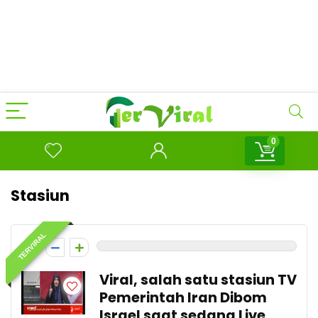
0
Stasiun
TERVIRAL
0
Viral, salah satu stasiun TV
Pemerintah Iran Dibom
Israel saat sedang Live