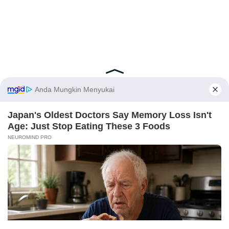
Latest Posts
Viral Mahasiswi FKM Undana Diduga
Depresi Usai Sidang Skripsi Berulang Kali
Tertunda
Berita Viral
0
X
Viral Mal Pasang Pagar Tinggi Imbas Isu