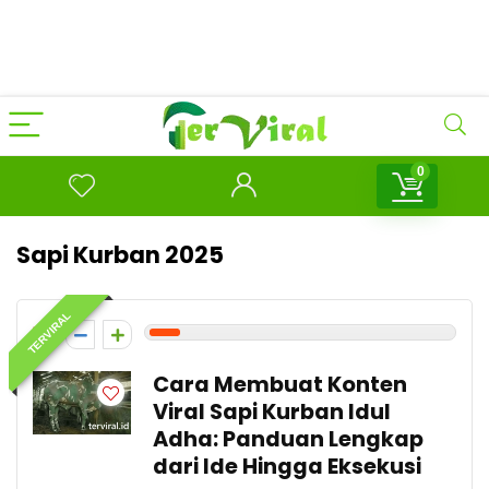
0
Sapi Kurban 2025
TERVIRAL
1
Cara Membuat Konten
Viral Sapi Kurban Idul
Adha: Panduan Lengkap
dari Ide Hingga Eksekusi