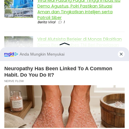
Viral Mal Pasang Pagar Tinggi Imbas Isu
Demo Agustus, Polri Pastikan Situasi
Aman dan Tingkatkan Intelijen serta
Patroli Siber
Berita Viral
1
Viral Alutsista Berjejer di Monas Dikaitkan
Demo Besar, Mabes TNI Beri Penjelasan
Berita Viral
2
Viral Ayah Tinggalkan Istri dan Bayi Demi
Dugaan Selingkuhan Sesama Jenis
Berita Viral
2
Viral Lagu Kicau Mania di Luar Negeri,
Liriknya Disangka “Getcho Money Up”
hingga Ramai di TikTok Global
Musik Viral
2
X