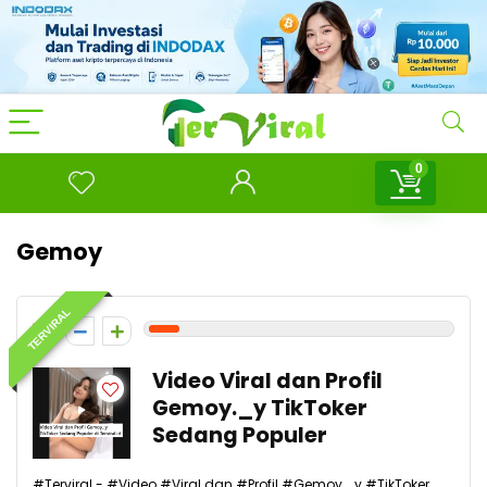
0
Gemoy
TERVIRAL
1
Video Viral dan Profil
Gemoy._y TikToker
Sedang Populer
#Terviral - #Video #Viral dan #Profil #Gemoy._y #TikToker