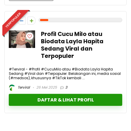
TERPOPULER
1
Profil Cucu Milo atau
Biodata Layla Hapita
Sedang Viral dan
Terpopuler
#Terviral - #Profil #CucuMilo atau #Biodata Layla Hapita
Sedang #Viral dan #Terpopuler. Belakangan ini, media sosial
(#medsos), khususnya #TikTok kembali ...
Terviral
26 Mei 2025
3
DAFTAR & LIHAT PROFIL