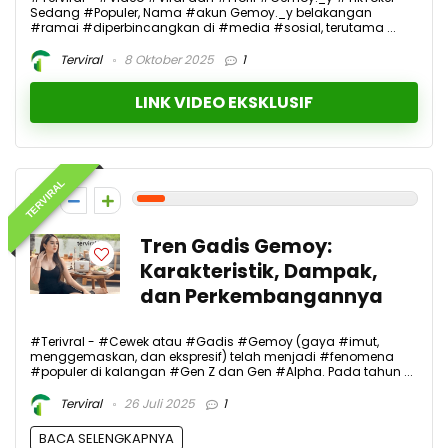
Sedang #Populer, Nama #akun Gemoy._y belakangan
#ramai #diperbincangkan di #media #sosial, terutama ...
Terviral
8 Oktober 2025
1
LINK VIDEO EKSKLUSIF
TERVIRAL
1
Tren Gadis Gemoy:
Karakteristik, Dampak,
dan Perkembangannya
#Terivral - #Cewek atau #Gadis #Gemoy (gaya #imut,
menggemaskan, dan ekspresif) telah menjadi #fenomena
#populer di kalangan #Gen Z dan Gen #Alpha. Pada tahun ...
Terviral
26 Juli 2025
1
BACA SELENGKAPNYA